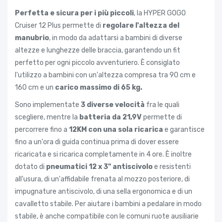
Perfetta e sicura per i più piccoli
, la HYPER GOGO
Cruiser 12 Plus permette di
regolare l'altezza del
manubrio
, in modo da adattarsi a bambini di diverse
altezze e lunghezze delle braccia, garantendo un fit
perfetto per ogni piccolo avventuriero. È consiglato
l'utilizzo a bambini con un'altezza compresa tra 90 cm e
160 cm e un
carico massimo di 65 kg.
Sono implementate
3 diverse velocità
fra le quali
scegliere, mentre la
batteria da 21,9V
permette di
percorrere fino a
12KM con una sola ricarica
e garantisce
fino a un'ora di guida continua prima di dover essere
ricaricata e si ricarica completamente in 4 ore. È inoltre
dotato di
pneumatici 12 x 3" antiscivolo
e resistenti
all'usura, di un'affidabile frenata al mozzo posteriore, di
impugnature antiscivolo, di una sella ergonomica e di un
cavalletto stabile. Per aiutare i bambini a pedalare in modo
stabile, è anche compatibile con le comuni ruote ausiliarie