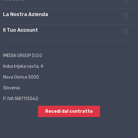

La Nostra Azienda

Il Tuo Account

IMEDIA GROUP D.O.O
Industrijska cesta, 4
Nova Gorica 5000
Slovenia
P. IVA SI87113562
Recedi dal contratto