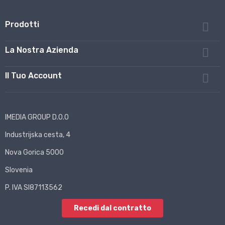
Prodotti

La Nostra Azienda

Il Tuo Account

IMEDIA GROUP D.O.O
Industrijska cesta, 4
Nova Gorica 5000
Slovenia
P. IVA SI87113562
Recedi dal contratto