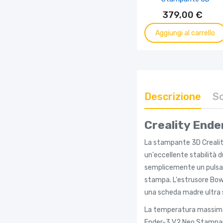
379,00 €
Aggiungi al carrello
Descrizione
S
Creality Ende
La stampante 3D Creality
un'eccellente stabilità 
semplicemente un pulsant
stampa. L'estrusore Bow
una scheda madre ultra s
La temperatura massima d
Ender-3 V2 Neo Stampant