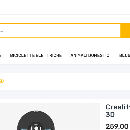
E
BICICLETTE ELETTRICHE
ANIMALI DOMESTICI
BLO
3D
Creali
3D
259,00