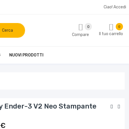
×
Ciao!
Accedi
0
0
Cerca
Il tuo carrello
Compare
G
NUOVI PRODOTTI
ty Ender-3 V2 Neo Stampante
 €