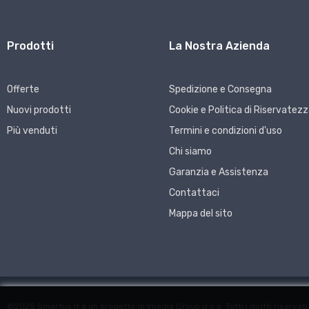
Prodotti
La Nostra Azienda
Offerte
Spedizione e Consegna
Nuovi prodotti
Cookie e Politica di Riservatez
Più venduti
Termini e condizioni d'uso
Chi siamo
Garanzia e Assistenza
Contattaci
Mappa del sito
©2025 Smartus.it è un progetto di Imedia Group d.o.o. Tutti i diritti riservati