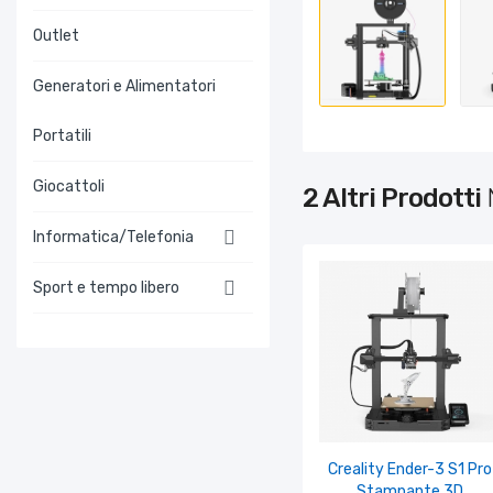
Outlet
Generatori e Alimentatori
Portatili
Giocattoli
2 Altri Prodotti

Informatica/Telefonia

Sport e tempo libero
Creality Ender-3 S1 Pro
Stampante 3D