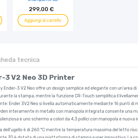
299,00 €
Aggiungi al carrello
cheda tecnica
r-3 V2 Neo 3D Printer
 Ender-3 V2 Neo offre un design semplice ed elegante con un'area di c
durante la stampa, mentre la funzione CR-Touch semplifica il livella
e: Ender 3V2 Neo si livella automaticamente mediante 16 punti di mis
den interamente in metallo con manopola integrata consente una maggi
ilenziosa e uno schermo a colori da 4,3 pollici con manopola e nuova in
ell'ugello è di 260 °C mentre la temperatura massima del letto riscalda
e 3D è dotata di una piattaforma di stampa super innovativa. La comb