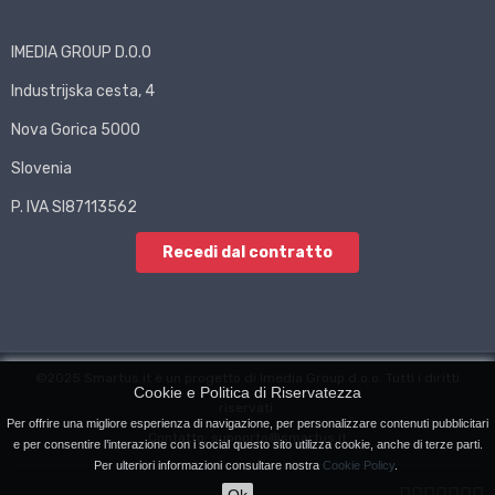
IMEDIA GROUP D.O.O
Industrijska cesta, 4
Nova Gorica 5000
Slovenia
P. IVA SI87113562
Recedi dal contratto
©2025 Smartus.it è un progetto di Imedia Group d.o.o. Tutti i diritti
Cookie e Politica di Riservatezza
riservati.
Per offrire una migliore esperienza di navigazione, per personalizzare contenuti pubblicitari
Contatto: supporto@smartus.it
e per consentire l’interazione con i social questo sito utilizza cookie, anche di terze parti.
Per ulteriori informazioni consultare nostra
Cookie Policy
.