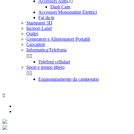
Accessori Auto


Dash Cam
Accessori Monopattini Elettrici
Fai da te
Stampanti 3D
Incisori Laser
Outlet
Generatori e Alimentatori Portatili
Giocattoli
Informatica/Telefonia


Telefoni cellulari
Sport e tempo libero


Equipaggiamento da campeggio
