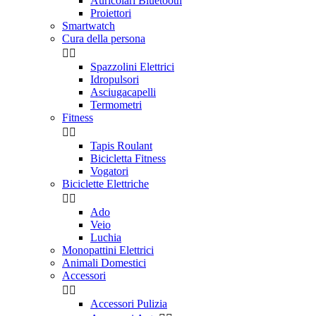
Auricolari Bluetooth
Proiettori
Smartwatch
Cura della persona


Spazzolini Elettrici
Idropulsori
Asciugacapelli
Termometri
Fitness


Tapis Roulant
Bicicletta Fitness
Vogatori
Biciclette Elettriche


Ado
Veio
Luchia
Monopattini Elettrici
Animali Domestici
Accessori


Accessori Pulizia