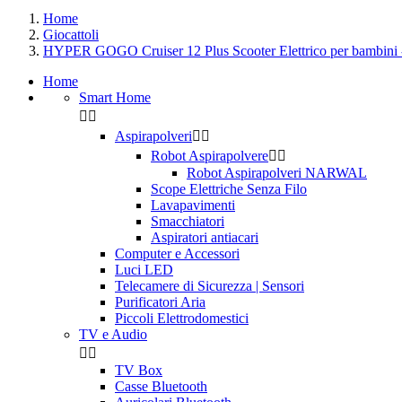
Home
Giocattoli
HYPER GOGO Cruiser 12 Plus Scooter Elettrico per bambini 
Home
Smart Home


Aspirapolveri


Robot Aspirapolvere


Robot Aspirapolveri NARWAL
Scope Elettriche Senza Filo
Lavapavimenti
Smacchiatori
Aspiratori antiacari
Computer e Accessori
Luci LED
Telecamere di Sicurezza | Sensori
Purificatori Aria
Piccoli Elettrodomestici
TV e Audio


TV Box
Casse Bluetooth